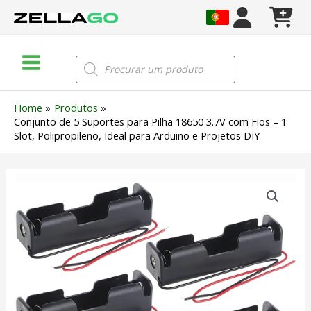
Skip
to
content
Main
Products
search
Menu
Home
Produtos
Conjunto de 5 Suportes para Pilha 18650 3.7V com Fios – 1
Slot, Polipropileno, Ideal para Arduino e Projetos DIY
Quantidade
de
Conjunto
de
5
Suportes
para
Pilha
18650