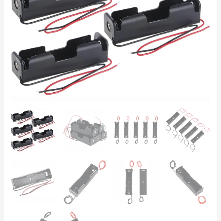
3.7V
com
Fios
–
1
Slot,
Polipropileno,
Ideal
para
Arduino
e
Projetos
DIY