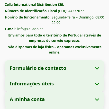
Zella International Distribution SRL
Número de Identificação Fiscal (CUI):
44237077
Horário de funcionamento:
Segunda-feira – Domingo, 08:00
– 22:00
E-mail:
info@zellago.pt
Enviamos para todo o território de Portugal através de
empresas de correio expresso.
Não dispomos de loja física – operamos exclusivamente
online.
Formulário de contacto
Informações úteis
Informações da empresa
Sobre nós
Denominação social:
Zella International
A minha conta
Como encomendar?
Distribution SRL