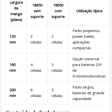
Largura
18650
18650
da
sem
com
Utilização típica
manga
suporte
suporte
(plana)
Packs pequenos,
120
3
2
power banks,
mm
células
células
aplicações
compactas
Opção universal
160
4
3
para baterias DIY
mm
células
células
de
trotinetes/bicicletas
Packs largos,
200
6
5
baterias de grande
mm
células
células
capacidade