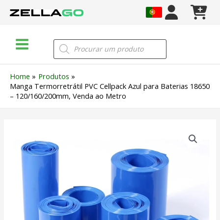
Skip
to
content
Main
Products
search
Menu
Home
Produtos
Manga Termorretrátil PVC Cellpack Azul para Baterias 18650
– 120/160/200mm, Venda ao Metro
Quantidade
de
Manga
Termorretrátil
PVC
Cellpack
Azul
para
Baterias