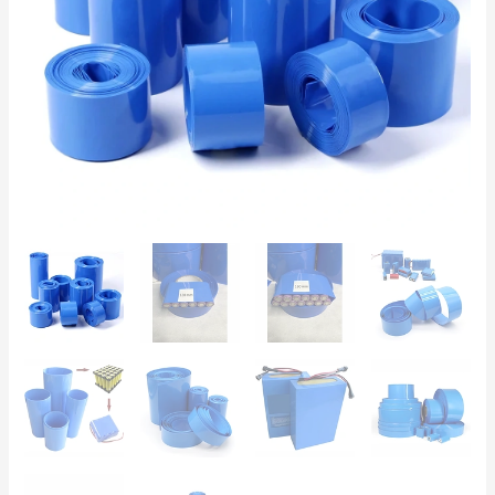
18650
–
120/160/200mm,
Venda
ao
Metro