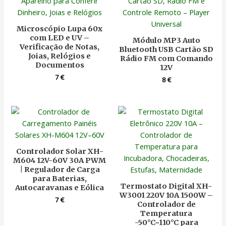
Microscópio Lupa 60x
com LED e UV –
Módulo MP3 Auto
Verificação de Notas,
Bluetooth USB Cartão SD
Joias, Relógios e
Rádio FM com Comando
Documentos
12V
7
€
8
€
Controlador Solar XH-
M604 12V-60V 30A PWM
| Regulador de Carga
para Baterias,
Termostato Digital XH-
Autocaravanas e Eólica
W3001 220V 10A 1500W –
7
€
Controlador de
Temperatura
-50°C~110°C para