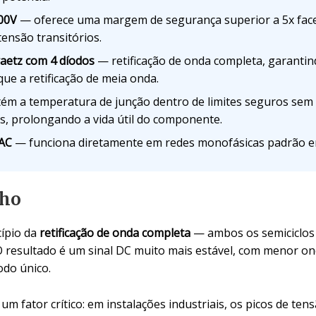
200V
— oferece uma margem de segurança superior a 5x face
ensão transitórios.
aetz com 4 díodos
— retificação de onda completa, garantin
ue a retificação de meia onda.
m a temperatura de junção dentro de limites seguros sem 
, prolongando a vida útil do componente.
 AC
— funciona diretamente em redes monofásicas padrão em
nho
cípio da
retificação de onda completa
— ambos os semiciclos 
O resultado é um sinal DC muito mais estável, com menor on
odo único.
um fator crítico: em instalações industriais, os picos de te