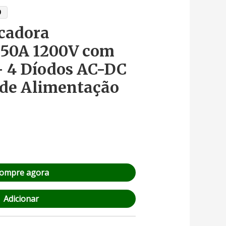
9
icadora
 50A 1200V com
– 4 Díodos AC-DC
 de Alimentação
ompre agora
Adicionar