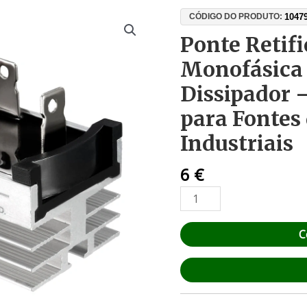
Quantidade
1047
CÓDIGO DO PRODUTO:
de
Ponte Retif
Ponte
Monofásica
Retificadora
Monofásica
Dissipador 
50A
para Fontes
1200V
com
Industriais
Dissipador
–
6
€
4
Díodos
AC-
C
DC
para
Fontes
de
Alimentação