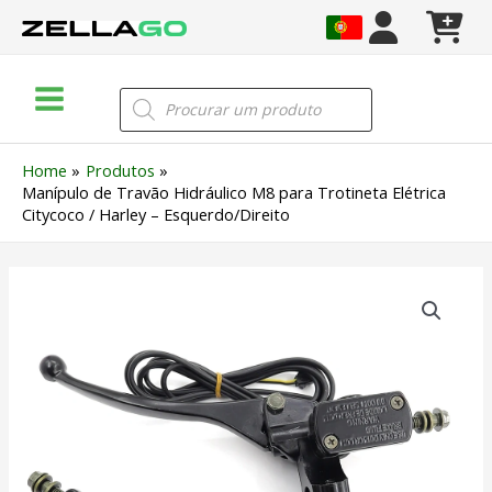
Skip
to
content
Main
Products
search
Menu
Home
Produtos
Manípulo de Travão Hidráulico M8 para Trotineta Elétrica
Citycoco / Harley – Esquerdo/Direito