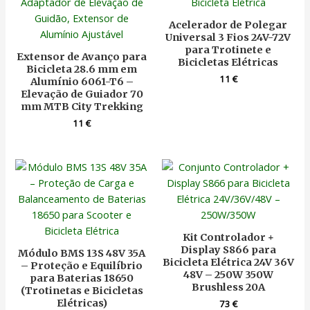
Acelerador de Polegar
Universal 3 Fios 24V-72V
para Trotinete e
Extensor de Avanço para
Bicicletas Elétricas
Bicicleta 28.6 mm em
11
€
Alumínio 6061-T6 –
Elevação de Guiador 70
mm MTB City Trekking
11
€
Kit Controlador +
Display S866 para
Módulo BMS 13S 48V 35A
Bicicleta Elétrica 24V 36V
– Proteção e Equilíbrio
48V – 250W 350W
para Baterias 18650
Brushless 20A
(Trotinetas e Bicicletas
Elétricas)
73
€