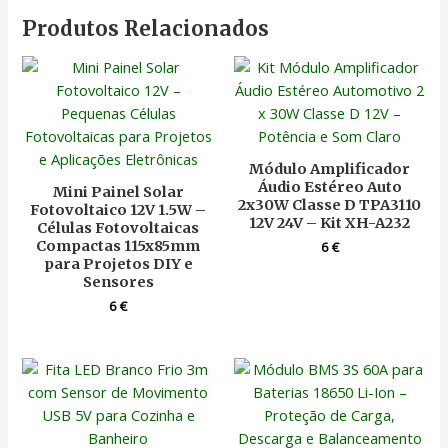
Produtos Relacionados
Módulo Amplificador
Áudio Estéreo Auto
Mini Painel Solar
2x30W Classe D TPA3110
Fotovoltaico 12V 1.5W –
12V 24V – Kit XH-A232
Células Fotovoltaicas
Compactas 115x85mm
6
€
para Projetos DIY e
Sensores
6
€