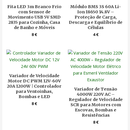
Fita LED 3m Branco Frio
Módulo BMS 3S 60A Li-
com Sensor de
Ion 18650 14.8V –
Movimento USB 5V SMD
Proteção de Carga,
2835 para Cozinha, Casa
Descarga e Equilíbrio de
de Banho e Móveis
Células
8
€
4
€
Variador de Velocidade
Motor DC PWM 12V-60V
20A 1200W | Controlador
Variador de Tensão
para Ventoinhas,
4000W 220V AC –
Bombas e LED
Regulador de Velocidade
8
€
SCR para Motores com
Escovas, Bombas e
Resistências
8
€