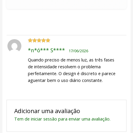
Avaliação
5
*n*ó*** S****
17/06/2026
de 5
Quando preciso de menos luz, as três fases
de intensidade resolvem o problema
perfeitamente. O design é discreto e parece
aguentar bem o uso diário constante.
Adicionar uma avaliação
Tem de
iniciar sessão
para enviar uma avaliação.