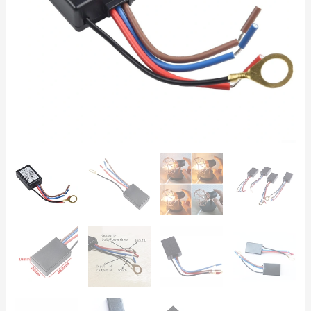
de
Intensidade,
Lâmpadas
Incandescentes
25-
150W
e
LED
Regulável
3-
25W