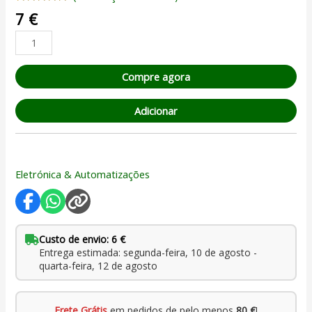
Classificado
1
7
€
com
5.00
em 5 com
base em
classificação
de cliente
Compre agora
Adicionar
Eletrónica & Automatizações
Custo de envio: 6 €
Entrega estimada: segunda-feira, 10 de agosto -
quarta-feira, 12 de agosto
Frete Grátis
em pedidos de pelo menos
80 €
!