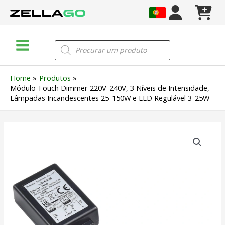
Skip
to
content
Main
Products
search
Menu
Home
Produtos
Módulo Touch Dimmer 220V-240V, 3 Níveis de Intensidade,
Lâmpadas Incandescentes 25-150W e LED Regulável 3-25W
Quantidade
de
Módulo
Touch
Dimmer
220V-
240V,
3
Níveis