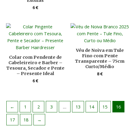
Estufas
6
€
Véu de Noiva em Tule
Fino com Pente
Colar com Pendente de
Transparente – 75cm
Cabeleireiro e Barber –
Curto/Médio
Tesoura, Secador e Pente
– Presente Ideal
8
€
6
€
←
1
2
3
…
13
14
15
16
17
18
→