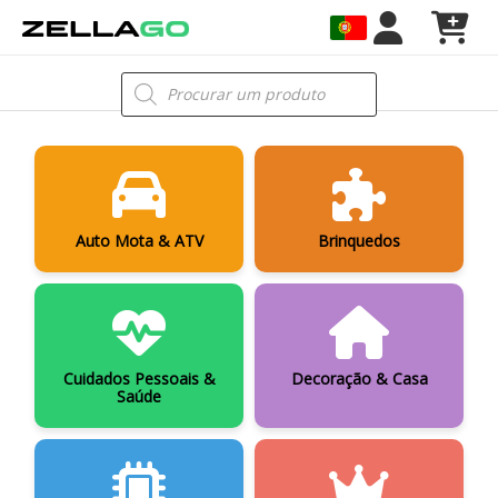
Skip
to
content
Products
search
Auto Mota & ATV
Brinquedos
Cuidados Pessoais &
Decoração & Casa
Saúde