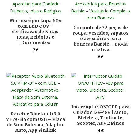
Microscópio Lupa 60x
com LED e UV –
Conjunto de 32 peças de
Verificação de Notas,
roupa, vestidos, sapatos
Joias, Relógios e
e acessórios para
Documentos
bonecas Barbie – moda
criativa
7
€
8
€
Interruptor ON/OFF para
Guiador 12V-48V | Moto,
Recetor Bluetooth 5.0
Bicicleta, Trotinete,
VHM-314 com USB – Placa
Scooter, ATV 2 Pinos
de Som Externa, Adaptor
Auto, App Sinilink
4
€