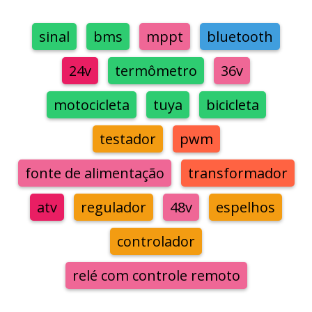
sinal
bms
mppt
bluetooth
24v
termômetro
36v
motocicleta
tuya
bicicleta
testador
pwm
fonte de alimentação
transformador
atv
regulador
48v
espelhos
controlador
relé com controle remoto