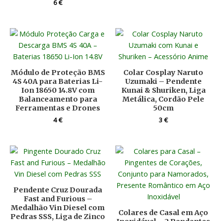
6
€
Módulo de Proteção BMS
Colar Cosplay Naruto
4S 40A para Baterias Li-
Uzumaki – Pendente
Ion 18650 14.8V com
Kunai & Shuriken, Liga
Balanceamento para
Metálica, Cordão Pele
Ferramentas e Drones
50cm
4
€
3
€
Pendente Cruz Dourada
Fast and Furious –
Medalhão Vin Diesel com
Colares de Casal em Aço
Pedras SSS, Liga de Zinco