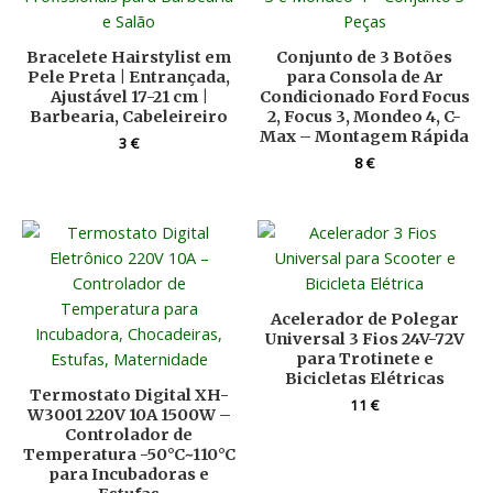
Bracelete Hairstylist em
Conjunto de 3 Botões
Pele Preta | Entrançada,
para Consola de Ar
Ajustável 17-21 cm |
Condicionado Ford Focus
Barbearia, Cabeleireiro
2, Focus 3, Mondeo 4, C-
Max – Montagem Rápida
3
€
8
€
Acelerador de Polegar
Universal 3 Fios 24V-72V
para Trotinete e
Bicicletas Elétricas
Termostato Digital XH-
11
€
W3001 220V 10A 1500W –
Controlador de
Temperatura -50°C~110°C
para Incubadoras e