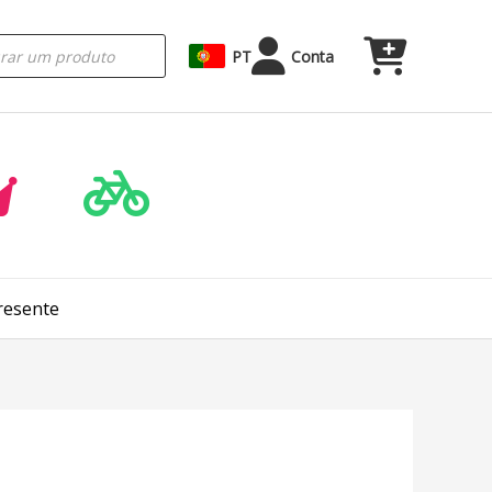
PT
Conta
resente