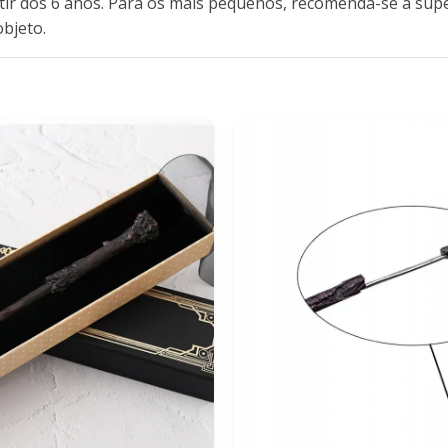
rtir dos 6 anos. Para os mais pequenos, recomenda-se a sup
bjeto.