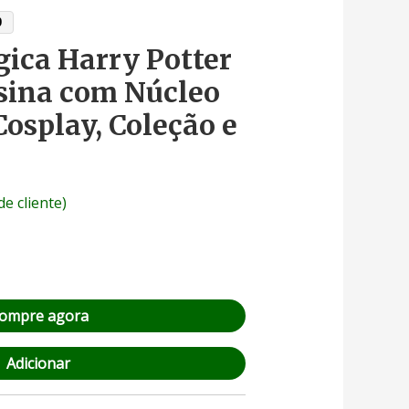
9
ica Harry Potter
sina com Núcleo
osplay, Coleção e
de cliente)
ompre agora
Adicionar