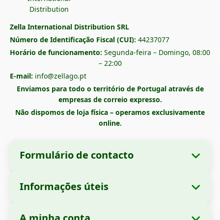
Zella International Distribution SRL
Número de Identificação Fiscal (CUI):
44237077
Horário de funcionamento:
Segunda-feira – Domingo, 08:00
– 22:00
E-mail:
info@zellago.pt
Enviamos para todo o território de Portugal através de
empresas de correio expresso.
Não dispomos de loja física – operamos exclusivamente
online.
Formulário de contacto
Informações úteis
Informações da empresa
Sobre nós
Denominação social:
Zella International
A minha conta