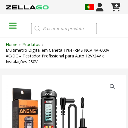
Skip
to
content
Main
Products
search
Menu
Home
Produtos
Multímetro Digital em Caneta True-RMS NCV 4V-600V
AC/DC – Testador Profissional para Auto 12V/24V e
Instalações 230V
Quantidade
de
Multímetro
Digital
em
Caneta
True-
RMS