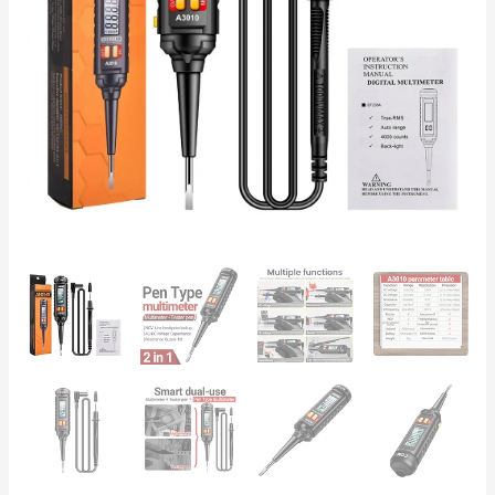
NCV
4V-
600V
AC/DC
–
Testador
Profissional
para
Auto
12V/24V
e
Instalações
230V