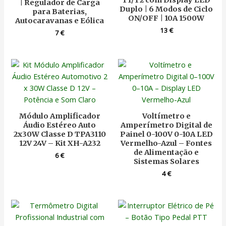
T1/T2 com Display LED
| Regulador de Carga
Duplo | 6 Modos de Ciclo
para Baterias,
ON/OFF | 10A 1500W
Autocaravanas e Eólica
13
€
7
€
Módulo Amplificador
Voltímetro e
Áudio Estéreo Auto
Amperímetro Digital de
2x30W Classe D TPA3110
Painel 0-100V 0-10A LED
12V 24V – Kit XH-A232
Vermelho-Azul – Fontes
de Alimentação e
6
€
Sistemas Solares
4
€