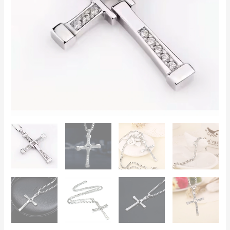
–
Fast
&
Furious,
Corrente
60cm,
Pedras
SSS,
Presente
para
Fãs
de
Automóveis