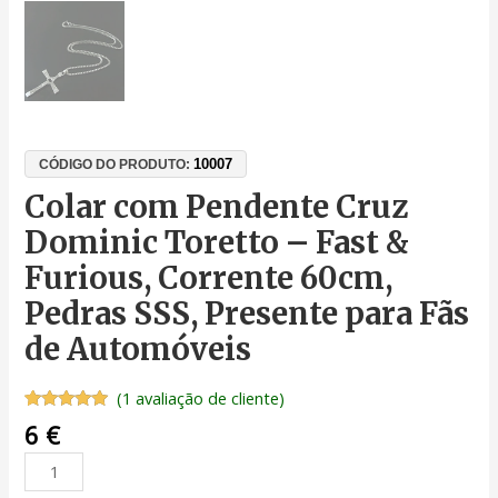
10007
CÓDIGO DO PRODUTO:
Colar com Pendente Cruz
Dominic Toretto – Fast &
Furious, Corrente 60cm,
Pedras SSS, Presente para Fãs
de Automóveis
(
1
avaliação de cliente)
Classificado
1
6
€
com
5.00
em 5 com
base em
classificação