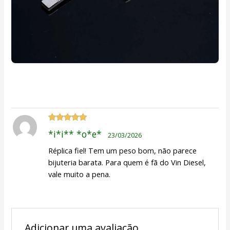
Avaliação
5
*i*i** *o*e*
23/03/2026
de 5
Réplica fiel! Tem um peso bom, não parece
bijuteria barata. Para quem é fã do Vin Diesel,
vale muito a pena.
Adicionar uma avaliação