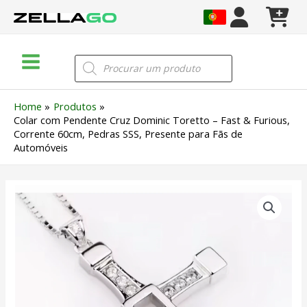
Skip
to
content
Main
Products
search
Menu
Home
Produtos
Colar com Pendente Cruz Dominic Toretto – Fast & Furious,
Corrente 60cm, Pedras SSS, Presente para Fãs de
Automóveis
Quantidade
de
Colar
com
Pendente
Cruz
Dominic
Toretto