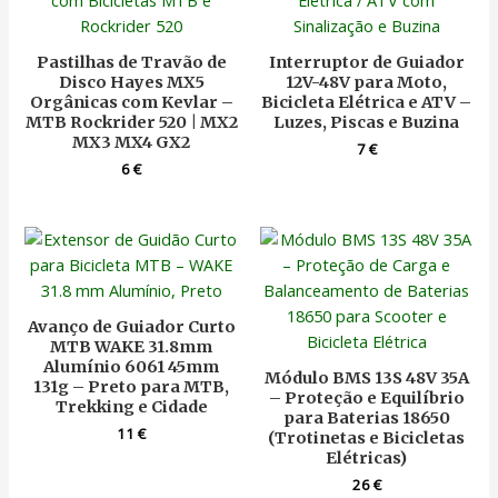
Pastilhas de Travão de
Interruptor de Guiador
Disco Hayes MX5
12V-48V para Moto,
Orgânicas com Kevlar –
Bicicleta Elétrica e ATV –
MTB Rockrider 520 | MX2
Luzes, Piscas e Buzina
MX3 MX4 GX2
7
€
6
€
Avanço de Guiador Curto
MTB WAKE 31.8mm
Alumínio 6061 45mm
Módulo BMS 13S 48V 35A
131g – Preto para MTB,
– Proteção e Equilíbrio
Trekking e Cidade
para Baterias 18650
11
€
(Trotinetas e Bicicletas
Elétricas)
26
€