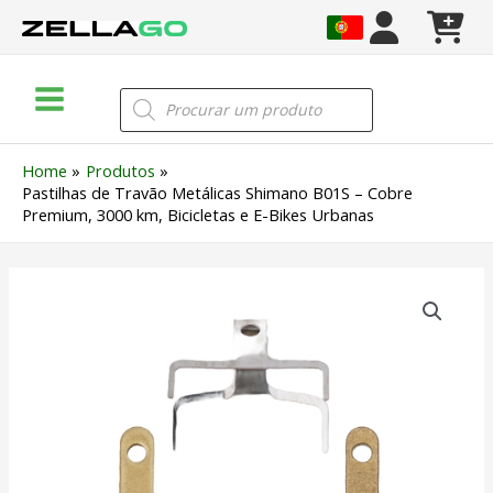
Skip
to
content
Main
Products
search
Menu
Home
Produtos
Pastilhas de Travão Metálicas Shimano B01S – Cobre
Premium, 3000 km, Bicicletas e E-Bikes Urbanas
Quantidade
de
Pastilhas
de
Travão
Metálicas
Shimano
B01S
–