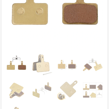
Cobre
Premium,
3000
km,
Bicicletas
e
E-
Bikes
Urbanas