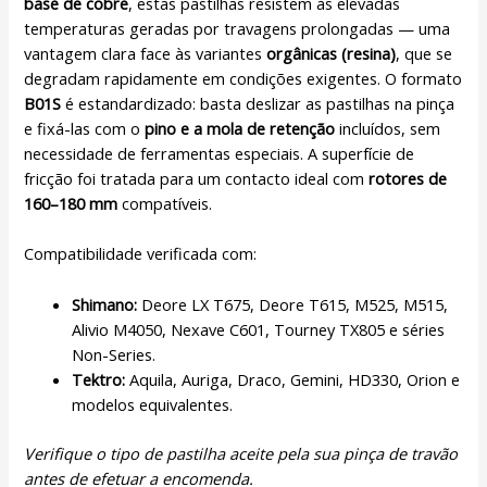
base de cobre
, estas pastilhas resistem às elevadas
temperaturas geradas por travagens prolongadas — uma
vantagem clara face às variantes
orgânicas (resina)
, que se
degradam rapidamente em condições exigentes. O formato
B01S
é estandardizado: basta deslizar as pastilhas na pinça
e fixá-las com o
pino e a mola de retenção
incluídos, sem
necessidade de ferramentas especiais. A superfície de
fricção foi tratada para um contacto ideal com
rotores de
160–180 mm
compatíveis.
Compatibilidade verificada com:
Shimano:
Deore LX T675, Deore T615, M525, M515,
Alivio M4050, Nexave C601, Tourney TX805 e séries
Non-Series.
Tektro:
Aquila, Auriga, Draco, Gemini, HD330, Orion e
modelos equivalentes.
Verifique o tipo de pastilha aceite pela sua pinça de travão
antes de efetuar a encomenda.