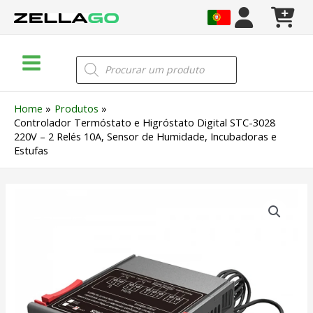
Skip
to
content
Main
Products
search
Menu
Home
Produtos
Controlador Termóstato e Higróstato Digital STC-3028
220V – 2 Relés 10A, Sensor de Humidade, Incubadoras e
Estufas
Quantidade
de
Controlador
Termóstato
e
Higróstato
Digital
STC-