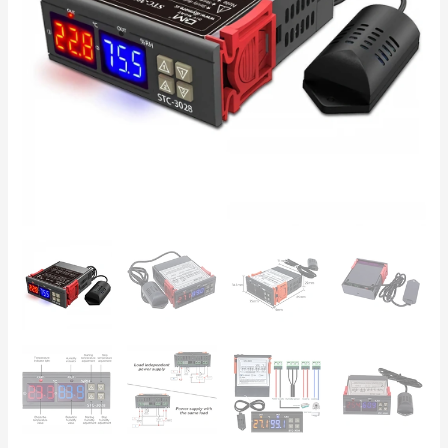
3028
220V
–
2
Relés
10A,
Sensor
de
Humidade,
Incubadoras
e
Estufas