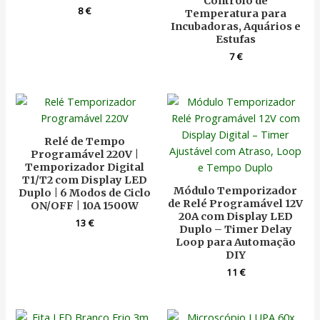
Controlo de
8
€
Temperatura para
Incubadoras, Aquários e
Estufas
7
€
Relé de Tempo
Programável 220V |
Temporizador Digital
T1/T2 com Display LED
Módulo Temporizador
Duplo | 6 Modos de Ciclo
de Relé Programável 12V
ON/OFF | 10A 1500W
20A com Display LED
13
€
Duplo – Timer Delay
Loop para Automação
DIY
11
€