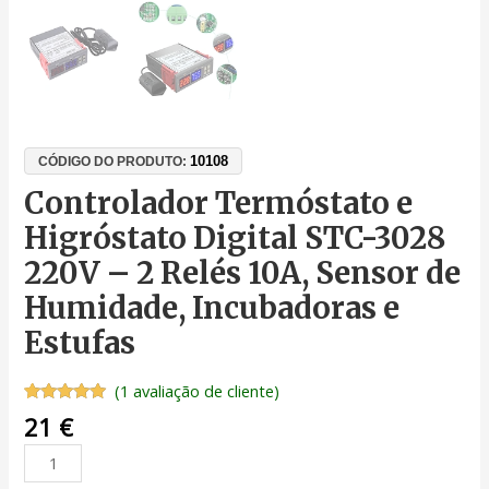
10108
CÓDIGO DO PRODUTO:
Controlador Termóstato e
Higróstato Digital STC-3028
220V – 2 Relés 10A, Sensor de
Humidade, Incubadoras e
Estufas
(
1
avaliação de cliente)
Classificado
1
21
€
com
5.00
em 5 com
base em
classificação