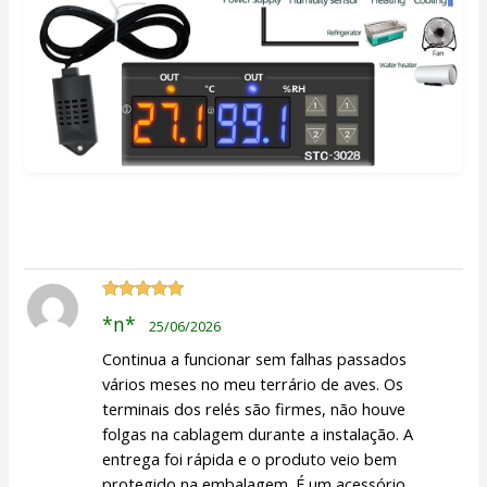
Avaliação
5
*n*
25/06/2026
de 5
Continua a funcionar sem falhas passados
vários meses no meu terrário de aves. Os
terminais dos relés são firmes, não houve
folgas na cablagem durante a instalação. A
entrega foi rápida e o produto veio bem
protegido na embalagem. É um acessório